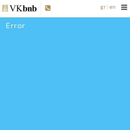
gr
en
|
Error